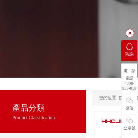
谘詢
電 話
電話
4008-
933-818
您的位置:
首頁
->
產品分類
微信
Product Classification
公眾號